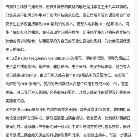
当前社会科技飞速发展，而很多高校的教材内容还是几年甚至十几年以前的，
已经远远不能满足学生对于现代科技的求知欲。我公司所开设的课设项目可以
使学生在学校里接触到RFID最前沿的技术，更深入地掌握RFID这项技术。同
步了解到社会的需求，充分调动学习的积极性，促使同学将自己的兴趣爱好与
社会的需求相结合，从而更早的为自己的职业生涯做出规划，为社会发展做出
更大的贡献。
RFID是Radio Frequency Identification的缩写，即射频识别，常称为感应式
电子晶片或近接卡、感应卡、非接触卡、电子天线、电子条码等等，甚至有人
以天线来指代RFID，由此可见天线在整个RFID系统中的重要地位。在实际广
泛应用的RFID系统中，使用的天线其成本占整个应用系统成本的99％，甚至
更高。可见我们对天线的研究是很有必要的，开展天线制作的课程设计是很有
实际意义的。
读写器(Reader)根据使用的结构和技术不同可以是读或读/写装置，是RFID 系
统信息控制和处理中心。读写器通常由耦合模块、收发模块、控制模块和接口
单元组成。读写器和应答器之间一般采用半双工通信方式进行信息交换，同时
读写器通过耦合给无源应答器提供能量和时序。 在实际应用中，可进一步通过