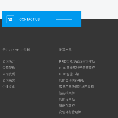
CONTACT US
走进77779193永利
推荐产品
公司简介
RFID智能涉密载体管控柜
公司架构
RFID智能离线光盘管理柜
公司资质
RFID智能书架
公司荣誉
智能自动借还书柜
企业文化
带显示屏低值耗材回收箱
智能档案柜
智能设备柜
智能存取柜
高值耗材管理柜