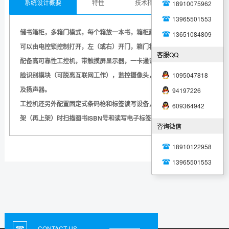
系统设计概要
特性
技术指标
应用
18910075962
13965501553
储书箱柜，多箱门模式，每个箱放一本书，箱柜藏书量≧100本。箱门
13651084809
可以由电控锁控制打开，左（或右）开门，箱门状态可以随时获取。
客服QQ
配备高可靠性工控机，带触摸屏显示器，一卡通读卡器，身份证和人
1095047818
脸识别模块（可脱离互联网工作），监控摄像头，热敏凭条打印机，
及扬声器。
94197226
工控机还另外配置固定式条码枪和标签读写设备，用于图书上架和下
609364942
架（再上架）时扫描图书ISBN号和读写电子标签。
咨询微信
18910122958
13965501553
CONTACT US