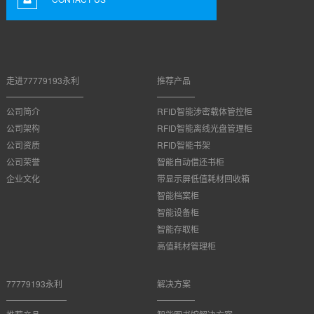
走进77779193永利
推荐产品
公司简介
RFID智能涉密载体管控柜
公司架构
RFID智能离线光盘管理柜
公司资质
RFID智能书架
公司荣誉
智能自动借还书柜
企业文化
带显示屏低值耗材回收箱
智能档案柜
智能设备柜
智能存取柜
高值耗材管理柜
77779193永利
解决方案